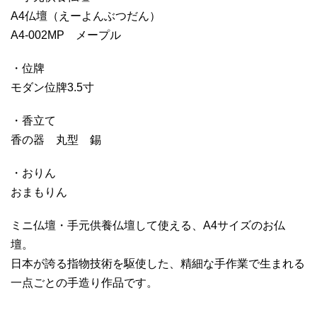
A4仏壇（えーよんぶつだん）
A4-002MP メープル
・位牌
モダン位牌3.5寸
・香立て
香の器 丸型 錫
・おりん
おまもりん
ミニ仏壇・手元供養仏壇して使える、A4サイズのお仏
壇。
日本が誇る指物技術を駆使した、精細な手作業で生まれる
一点ごとの手造り作品です。