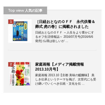
Top view 人気の記事
［日経おとなのＯＦＦ 永代供養＆
1
葬式 虎の巻］に掲載されました
日経おとなのＯＦＦ ～人生をより豊かにす
るオフ生活情報誌～ 2016/07月号(2016/6/6
発売) 仏壇は欲しいが ...
家庭画報【メディア掲載情報
2
2013.10月号】
家庭画報 2013.10【京都 美味の醍醐味】 美
しき伝承というテーマを掲げ、次世代にも受
け継いでいくべき伝統・文化を伝 ...