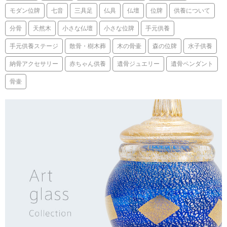
モダン位牌
七音
三具足
仏具
仏壇
位牌
供養について
分骨
天然木
小さな仏壇
小さな位牌
手元供養
手元供養ステージ
散骨・樹木葬
木の骨壷
森の位牌
水子供養
納骨アクセサリー
赤ちゃん供養
遺骨ジュエリー
遺骨ペンダント
骨壷