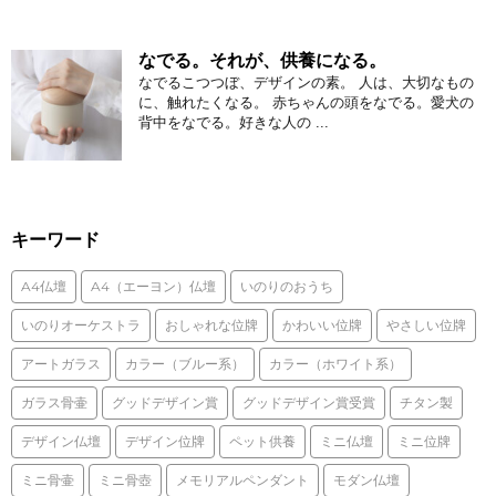
なでる。それが、供養になる。
なでるこつつぼ、デザインの素。 人は、大切なもの
に、触れたくなる。 赤ちゃんの頭をなでる。愛犬の
背中をなでる。好きな人の ...
キーワード
A4仏壇
A4（エーヨン）仏壇
いのりのおうち
いのりオーケストラ
おしゃれな位牌
かわいい位牌
やさしい位牌
アートガラス
カラー（ブルー系）
カラー（ホワイト系）
ガラス骨壷
グッドデザイン賞
グッドデザイン賞受賞
チタン製
デザイン仏壇
デザイン位牌
ペット供養
ミニ仏壇
ミニ位牌
ミニ骨壷
ミニ骨壺
メモリアルペンダント
モダン仏壇