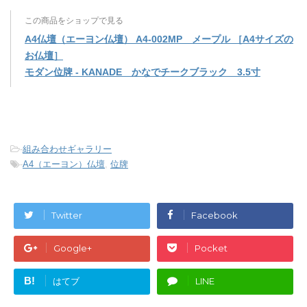
この商品をショップで見る
A4仏壇（エーヨン仏壇） A4-002MP メープル ［A4サイズの
お仏壇］
モダン位牌 - KANADE かなでチークブラック 3.5寸
-
組み合わせギャラリー
-
A4（エーヨン）仏壇
,
位牌
Twitter
Facebook
Google+
Pocket
B!
はてブ
LINE