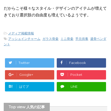
だからこそ様々なスタイル・デザインのアイテムが増えて
きており選択肢の自由度も増えているようです。
-
メディア掲載情報
-
アッシュインチャーム
,
ガラス骨壷
,
ミニ骨壷
,
手元供養
,
遺骨ペンダ
ント
Twitter
Facebook
Google+
Pocket
B!
はてブ
LINE
Top view 人気の記事