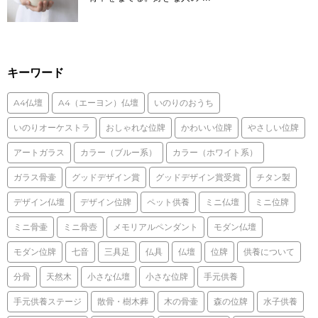
キーワード
A4仏壇
A4（エーヨン）仏壇
いのりのおうち
いのりオーケストラ
おしゃれな位牌
かわいい位牌
やさしい位牌
アートガラス
カラー（ブルー系）
カラー（ホワイト系）
ガラス骨壷
グッドデザイン賞
グッドデザイン賞受賞
チタン製
デザイン仏壇
デザイン位牌
ペット供養
ミニ仏壇
ミニ位牌
ミニ骨壷
ミニ骨壺
メモリアルペンダント
モダン仏壇
モダン位牌
七音
三具足
仏具
仏壇
位牌
供養について
分骨
天然木
小さな仏壇
小さな位牌
手元供養
手元供養ステージ
散骨・樹木葬
木の骨壷
森の位牌
水子供養