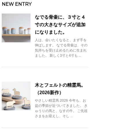
NEW ENTRY
なでる骨壷に、３寸と４
寸の大きなサイズが追加
になりました。
人は、会いたくなると、まず手を
伸ばします。 なでる骨壷は、その
気持ちを受け止めるために生まれ
ました。 新しく3寸と4寸も ...
木とフェルトの精霊馬。
（2026新作）
やさしい精霊馬 2026 今年も、お
盆の季節が近づいてきました。 き
ゅうりの馬と、なすの牛。 ご先祖
さまをお迎えし、そし ...