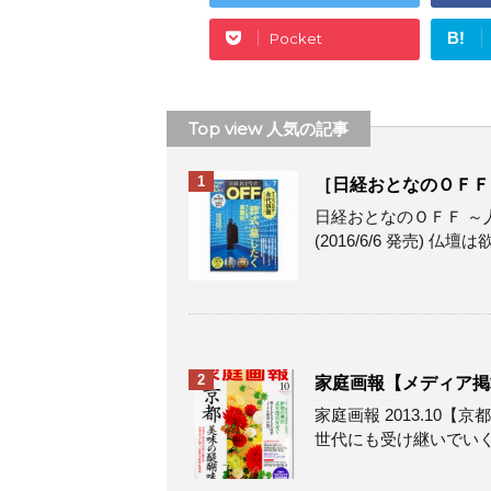
B!
Pocket
Top view 人気の記事
1
［日経おとなのＯＦＦ
日経おとなのＯＦＦ ～人
(2016/6/6 発売) 仏壇は
2
家庭画報【メディア掲載情
家庭画報 2013.10
世代にも受け継いでいくべ