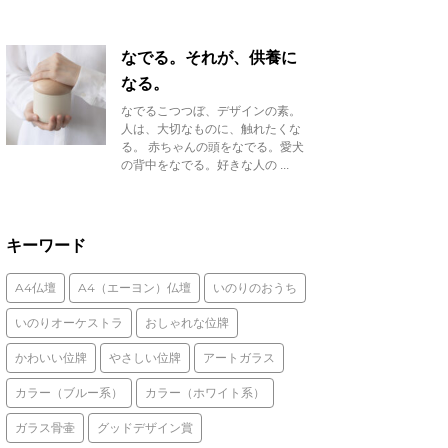
なでる。それが、供養に
なる。
なでるこつつぼ、デザインの素。
人は、大切なものに、触れたくな
る。 赤ちゃんの頭をなでる。愛犬
の背中をなでる。好きな人の ...
キーワード
A4仏壇
A4（エーヨン）仏壇
いのりのおうち
いのりオーケストラ
おしゃれな位牌
かわいい位牌
やさしい位牌
アートガラス
カラー（ブルー系）
カラー（ホワイト系）
ガラス骨壷
グッドデザイン賞