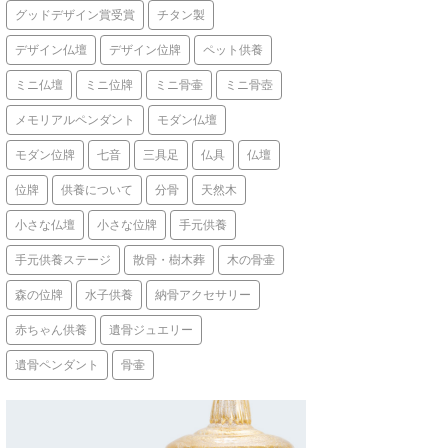
グッドデザイン賞受賞
チタン製
デザイン仏壇
デザイン位牌
ペット供養
ミニ仏壇
ミニ位牌
ミニ骨壷
ミニ骨壺
メモリアルペンダント
モダン仏壇
モダン位牌
七音
三具足
仏具
仏壇
位牌
供養について
分骨
天然木
小さな仏壇
小さな位牌
手元供養
手元供養ステージ
散骨・樹木葬
木の骨壷
森の位牌
水子供養
納骨アクセサリー
赤ちゃん供養
遺骨ジュエリー
遺骨ペンダント
骨壷