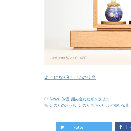
よこにながい、いのり台
-
News
,
仏壇
,
組み合わせギャラリー
-
いのりのおうち
,
いのり台
,
やさしい位牌
,
仏具
Twitter