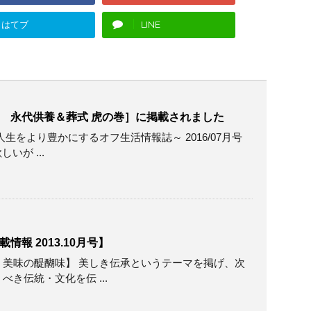
はてブ
LINE
 永代供養＆葬式 虎の巻］に掲載されました
生をより豊かにするオフ生活情報誌～ 2016/07月号
欲しいが ...
報 2013.10月号】
【京都 美味の醍醐味】 美しき伝承というテーマを掲げ、次
き伝統・文化を伝 ...