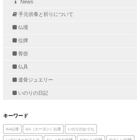
News
手元供養と祈りについて
仏壇
位牌
骨壺
仏具
遺骨ジュエリー
いのりの日記
キーワード
A4仏壇
A4（エーヨン）仏壇
いのりのおうち
いのりオーケストラ
おしゃれな位牌
かわいい位牌
やさしい位牌