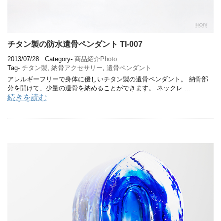
チタン製の防水遺骨ペンダント TI-007
2013/07/28
Category-
商品紹介Photo
Tag-
チタン製
,
納骨アクセサリー
,
遺骨ペンダント
アレルギーフリーで身体に優しいチタン製の遺骨ペンダント。 納骨部
分を開けて、少量の遺骨を納めることができます。 ネックレ ...
続きを読む