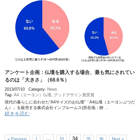
アンケート企画：仏壇を購入する場合、最も気にされてい
るのは「大きさ」（68.6％）
2013/07/10
Category-
News
Tag-
A4（エーヨン）仏壇
,
グッドデザイン賞受賞
現代の暮らしに合わせた“A4サイズのお仏壇”「A4仏壇（エーヨンぶつだ
ん）」を販売する株式会社インブルームス(所在地：静 ...
続きを読む
…
34
« Previous
1
33
35
36
Next »