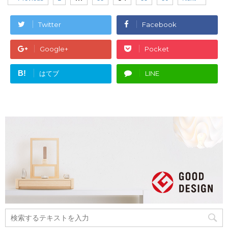
Twitter
Facebook
Google+
Pocket
B!
はてブ
LINE