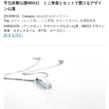
手元供養仏壇MB011 ミニ骨壷とセットで置けるデザイ
ン仏壇
2013/08/14
Category-
組み合わせギャラリー
Tag-
カラー（ピンク系）
,
ミニ骨壷
,
モダンスタイル
,
金属製骨壷
ANNQUON （アンクオン） デザイナーズモダン仏壇 MB011 デザイン
骨壷 モダンスタイル BT-01 ローズピン ...
続きを読む