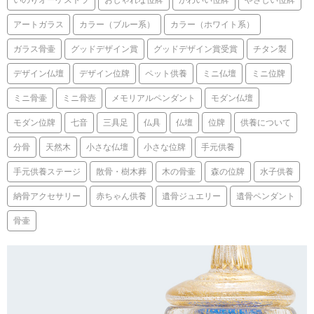
アートガラス
カラー（ブルー系）
カラー（ホワイト系）
ガラス骨壷
グッドデザイン賞
グッドデザイン賞受賞
チタン製
デザイン仏壇
デザイン位牌
ペット供養
ミニ仏壇
ミニ位牌
ミニ骨壷
ミニ骨壺
メモリアルペンダント
モダン仏壇
モダン位牌
七音
三具足
仏具
仏壇
位牌
供養について
分骨
天然木
小さな仏壇
小さな位牌
手元供養
手元供養ステージ
散骨・樹木葬
木の骨壷
森の位牌
水子供養
納骨アクセサリー
赤ちゃん供養
遺骨ジュエリー
遺骨ペンダント
骨壷