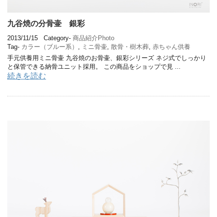
九谷焼の分骨壷 銀彩
2013/11/15
Category-
商品紹介Photo
Tag-
カラー（ブルー系）
,
ミニ骨壷
,
散骨・樹木葬
,
赤ちゃん供養
手元供養用ミニ骨壷 九谷焼のお骨壷、銀彩シリーズ ネジ式でしっかり
と保管できる納骨ユニット採用。 この商品をショップで見 ...
続きを読む