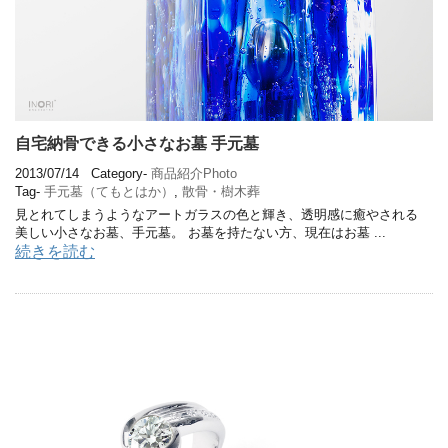
自宅納骨できる小さなお墓 手元墓
2013/07/14
Category-
商品紹介Photo
Tag-
手元墓（てもとはか）
,
散骨・樹木葬
見とれてしまうようなアートガラスの色と輝き、透明感に癒やされる
美しい小さなお墓、手元墓。 お墓を持たない方、現在はお墓 ...
続きを読む