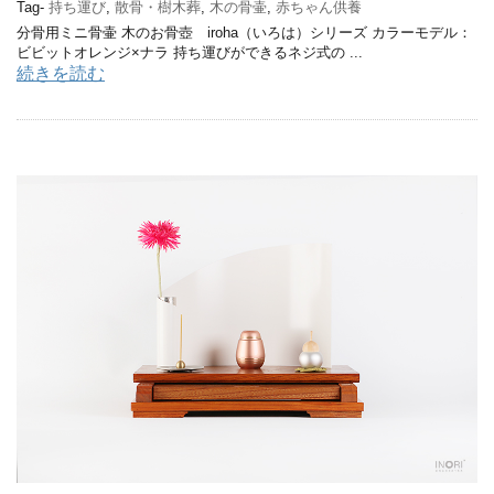
Tag-
持ち運び
,
散骨・樹木葬
,
木の骨壷
,
赤ちゃん供養
分骨用ミニ骨壷 木のお骨壺 iroha（いろは）シリーズ カラーモデル：
ビビットオレンジ×ナラ 持ち運びができるネジ式の ...
続きを読む