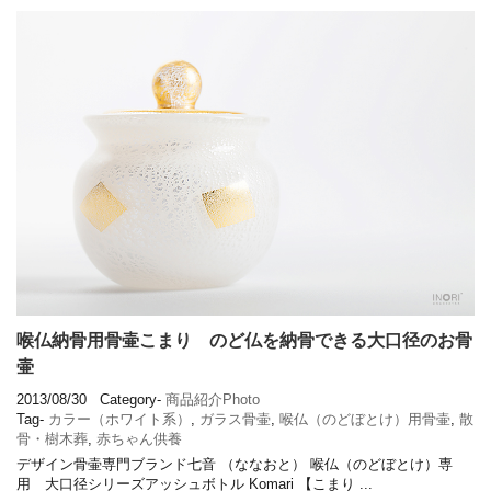
喉仏納骨用骨壷こまり のど仏を納骨できる大口径のお骨
壷
2013/08/30
Category-
商品紹介Photo
Tag-
カラー（ホワイト系）
,
ガラス骨壷
,
喉仏（のどぼとけ）用骨壷
,
散
骨・樹木葬
,
赤ちゃん供養
デザイン骨壷専門ブランド七音 （ななおと） 喉仏（のどぼとけ）専
用 大口径シリーズアッシュボトル Komari 【こまり ...