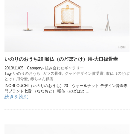
いのりのおうち20 喉仏（のどぼとけ）用-大口径骨壷
2013/11/05
Category-
組み合わせギャラリー
Tag-
いのりのおうち
,
ガラス骨壷
,
グッドデザイン賞受賞
,
喉仏（のどぼ
とけ）用骨壷
,
赤ちゃん供養
INORI-OUCHI（いのりのおうち）20 ウォールナット デザイン骨壷専
門ブランド七音 （ななおと） 喉仏（のどぼと ...
続きを読む