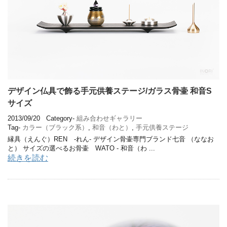
デザイン仏具で飾る手元供養ステージ/ガラス骨壷 和音S
サイズ
2013/09/20
Category-
組み合わせギャラリー
Tag-
カラー（ブラック系）
,
和音（わと）
,
手元供養ステージ
縁具（えんぐ）REN -れん- デザイン骨壷専門ブランド七音 （ななお
と） サイズの選べるお骨壷 WATO - 和音（わ ...
続きを読む