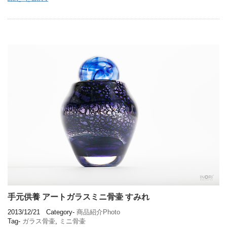
手元供養 アートガラスミニ骨壷 すみれ
2013/12/21
Category-
商品紹介Photo
Tag-
ガラス骨壷
,
ミニ骨壷