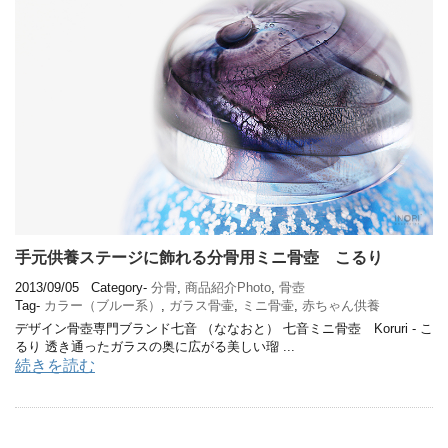
手元供養ステージに飾れる分骨用ミニ骨壺 こるり
2013/09/05
Category-
分骨
,
商品紹介Photo
,
骨壺
Tag-
カラー（ブルー系）
,
ガラス骨壷
,
ミニ骨壷
,
赤ちゃん供養
デザイン骨壺専門ブランド七音 （ななおと） 七音ミニ骨壺 Koruri - こ
るり 透き通ったガラスの奥に広がる美しい瑠 ...
続きを読む