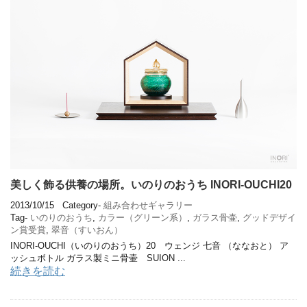
美しく飾る供養の場所。いのりのおうち INORI-OUCHI20
2013/10/15
Category-
組み合わせギャラリー
Tag-
いのりのおうち
,
カラー（グリーン系）
,
ガラス骨壷
,
グッドデザイ
ン賞受賞
,
翠音（すいおん）
INORI-OUCHI（いのりのおうち）20 ウェンジ 七音 （ななおと） ア
ッシュボトル ガラス製ミニ骨壷 SUION ...
続きを読む