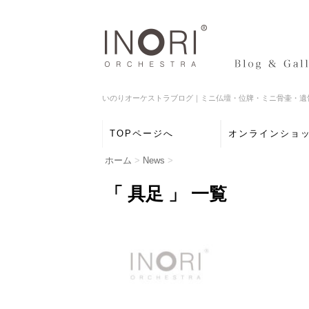
いのりオーケストラブログ｜ミニ仏壇・位牌・ミニ骨壷・遺
TOPページへ
オンラインショ
ホーム
>
News
>
「 具足 」 一覧