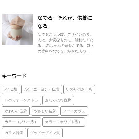
なでる。それが、供養に
なる。
なでるこつつぼ、デザインの素。
人は、大切なものに、触れたくな
る。 赤ちゃんの頭をなでる。愛犬
の背中をなでる。好きな人の ...
キーワード
A4仏壇
A4（エーヨン）仏壇
いのりのおうち
いのりオーケストラ
おしゃれな位牌
かわいい位牌
やさしい位牌
アートガラス
カラー（ブルー系）
カラー（ホワイト系）
ガラス骨壷
グッドデザイン賞