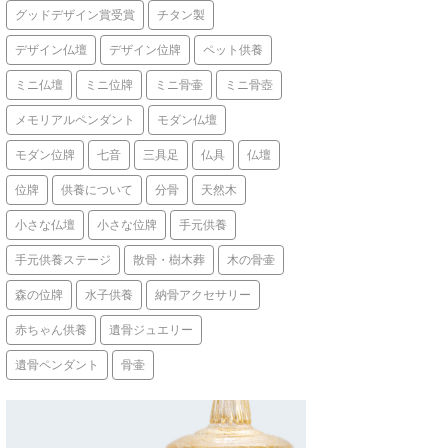
グッドデザイン賞受賞
チタン製
デザイン仏壇
デザイン位牌
ペット供養
ミニ仏壇
ミニ位牌
ミニ骨壷
ミニ骨壺
メモリアルペンダント
モダン仏壇
モダン位牌
七音
三具足
仏具
仏壇
位牌
供養について
分骨
天然木
小さな仏壇
小さな位牌
手元供養
手元供養ステージ
散骨・樹木葬
木の骨壷
森の位牌
水子供養
納骨アクセサリー
赤ちゃん供養
遺骨ジュエリー
遺骨ペンダント
骨壷