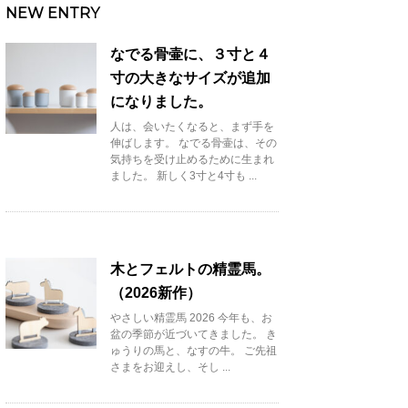
NEW ENTRY
なでる骨壷に、３寸と４
寸の大きなサイズが追加
になりました。
人は、会いたくなると、まず手を
伸ばします。 なでる骨壷は、その
気持ちを受け止めるために生まれ
ました。 新しく3寸と4寸も ...
木とフェルトの精霊馬。
（2026新作）
やさしい精霊馬 2026 今年も、お
盆の季節が近づいてきました。 き
ゅうりの馬と、なすの牛。 ご先祖
さまをお迎えし、そし ...