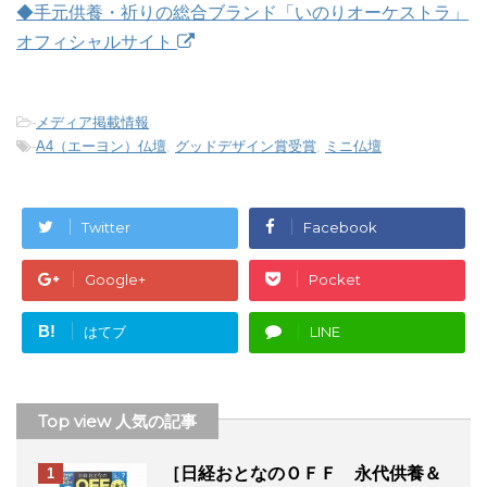
◆手元供養・祈りの総合ブランド「いのりオーケストラ」
オフィシャルサイト
-
メディア掲載情報
-
A4（エーヨン）仏壇
,
グッドデザイン賞受賞
,
ミニ仏壇
Twitter
Facebook
Google+
Pocket
B!
はてブ
LINE
Top view 人気の記事
［日経おとなのＯＦＦ 永代供養＆
1