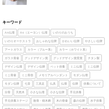
キーワード
A4仏壇
A4（エーヨン）仏壇
いのりのおうち
いのりオーケストラ
おしゃれな位牌
かわいい位牌
やさしい位牌
アートガラス
カラー（ブルー系）
カラー（ホワイト系）
ガラス骨壷
グッドデザイン賞
グッドデザイン賞受賞
チタン製
デザイン仏壇
デザイン位牌
ペット供養
ミニ仏壇
ミニ位牌
ミニ骨壷
ミニ骨壺
メモリアルペンダント
モダン仏壇
モダン位牌
七音
三具足
仏具
仏壇
位牌
供養について
分骨
天然木
小さな仏壇
小さな位牌
手元供養
手元供養ステージ
散骨・樹木葬
木の骨壷
森の位牌
水子供養