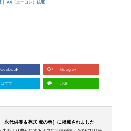
｜ A4（エーヨン）仏壇
Facebook
Google+
はてブ
LINE
 永代供養＆葬式 虎の巻］に掲載されました
生をより豊かにするオフ生活情報誌～ 2016/07月号