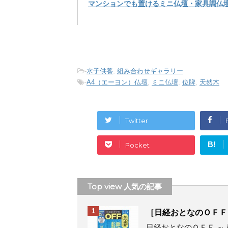
マンションでも置けるミニ仏壇・家具調仏壇
-
水子供養
,
組み合わせギャラリー
-
A4（エーヨン）仏壇
,
ミニ仏壇
,
位牌
,
天然木
Twitter
B!
Pocket
Top view 人気の記事
1
［日経おとなのＯＦＦ
日経おとなのＯＦＦ ～人