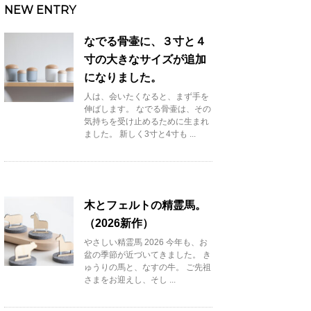
NEW ENTRY
なでる骨壷に、３寸と４
寸の大きなサイズが追加
になりました。
人は、会いたくなると、まず手を
伸ばします。 なでる骨壷は、その
気持ちを受け止めるために生まれ
ました。 新しく3寸と4寸も ...
木とフェルトの精霊馬。
（2026新作）
やさしい精霊馬 2026 今年も、お
盆の季節が近づいてきました。 き
ゅうりの馬と、なすの牛。 ご先祖
さまをお迎えし、そし ...