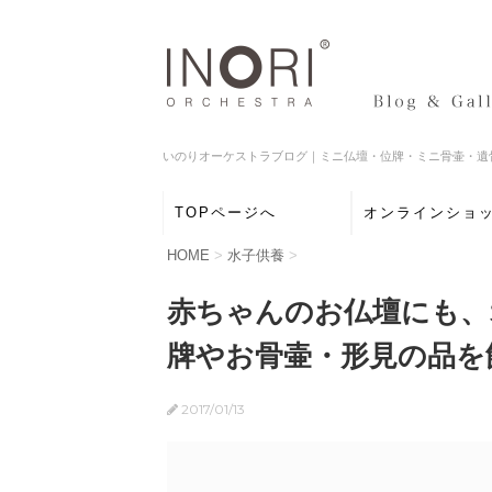
いのりオーケストラブログ｜ミニ仏壇・位牌・ミニ骨壷・遺
TOPページへ
オンラインショ
HOME
>
水子供養
>
赤ちゃんのお仏壇にも、
牌やお骨壷・形見の品を
2017/01/13