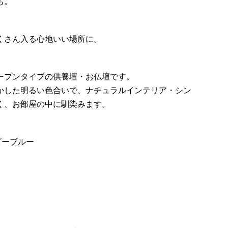
も。
くさん入る心地いい場所に。
。
ープンタイプの供養壇・お仏壇です。
かした明るい色合いで、ナチュラルインテリア・シン
く、お部屋の中に馴染みます。
ベビーブルー