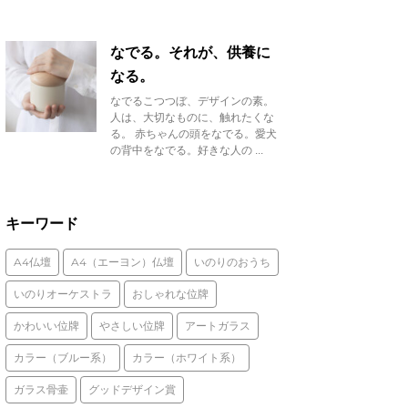
なでる。それが、供養に
なる。
なでるこつつぼ、デザインの素。
人は、大切なものに、触れたくな
る。 赤ちゃんの頭をなでる。愛犬
の背中をなでる。好きな人の ...
キーワード
A4仏壇
A4（エーヨン）仏壇
いのりのおうち
いのりオーケストラ
おしゃれな位牌
かわいい位牌
やさしい位牌
アートガラス
カラー（ブルー系）
カラー（ホワイト系）
ガラス骨壷
グッドデザイン賞