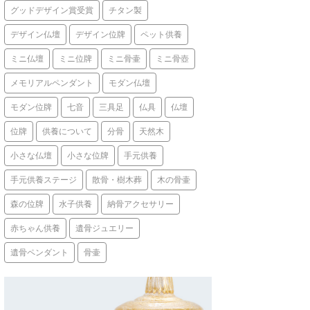
グッドデザイン賞受賞
チタン製
デザイン仏壇
デザイン位牌
ペット供養
ミニ仏壇
ミニ位牌
ミニ骨壷
ミニ骨壺
メモリアルペンダント
モダン仏壇
モダン位牌
七音
三具足
仏具
仏壇
位牌
供養について
分骨
天然木
小さな仏壇
小さな位牌
手元供養
手元供養ステージ
散骨・樹木葬
木の骨壷
森の位牌
水子供養
納骨アクセサリー
赤ちゃん供養
遺骨ジュエリー
遺骨ペンダント
骨壷