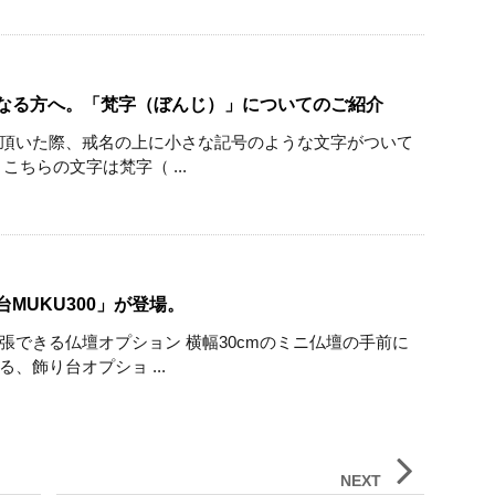
なる方へ。「梵字（ぼんじ）」についてのご紹介
頂いた際、戒名の上に小さな記号のような文字がついて
こちらの文字は梵字（ ...
MUKU300」が登場。
張できる仏壇オプション 横幅30cmのミニ仏壇の手前に
、飾り台オプショ ...
NEXT