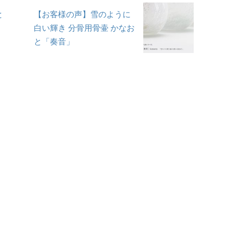
と
【お客様の声】雪のように
白い輝き 分骨用骨壷 かなお
と「奏音」