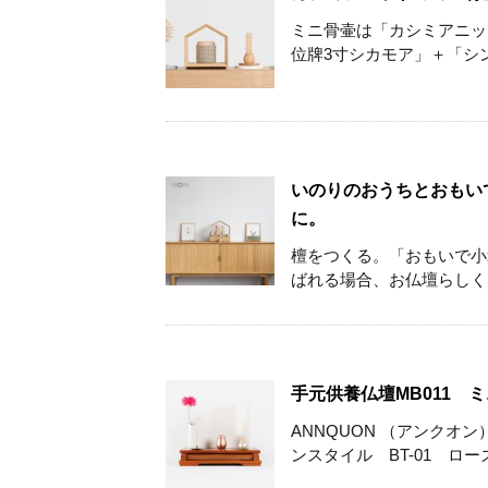
ミニ骨壷は「カシミアニッ
位牌3寸シカモア」＋「シン
いのりのおうちとおもい
に。
檀をつくる。「おもいで小箱
ばれる場合、お仏壇らしくな
手元供養仏壇MB011 
ANNQUON （アンクオ
ンスタイル BT-01 ローズピ