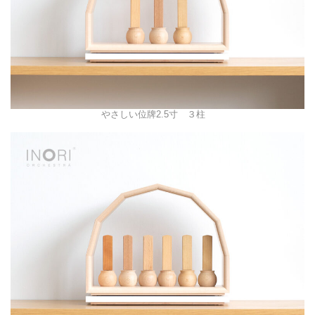
やさしい位牌2.5寸 ３柱