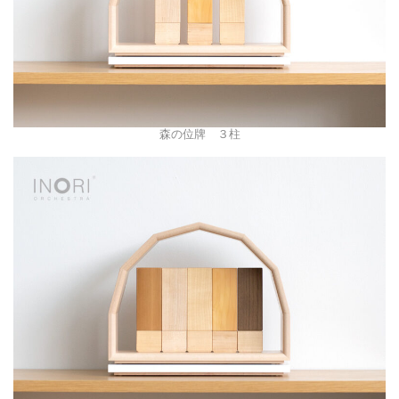
森の位牌 ３柱