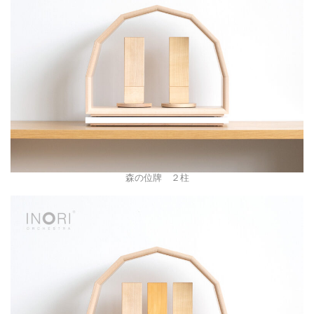
森の位牌 ２柱