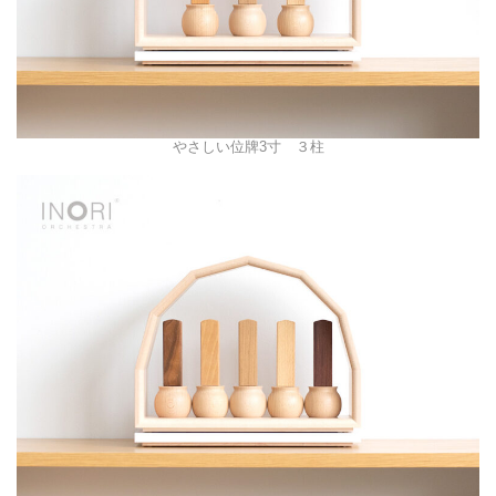
やさしい位牌3寸 ３柱