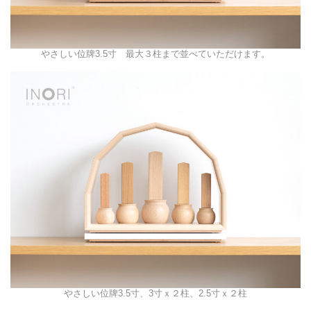
やさしい位牌3.5寸 最大３柱まで並べていただけます。
やさしい位牌3.5寸、3寸ｘ２柱、2.5寸ｘ２柱