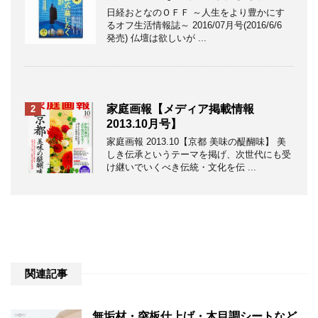
日経おとなのＯＦＦ ～人生をより豊かにす
るオフ生活情報誌～ 2016/07月号(2016/6/6
発売) 仏壇は欲しいが ...
家庭画報【メディア掲載情報
2
2013.10月号】
家庭画報 2013.10【京都 美味の醍醐味】 美
しき伝承というテーマを掲げ、次世代にも受
け継いでいくべき伝統・文化を伝 ...
関連記事
無垢材・突板仕上げ・木目調シートなど