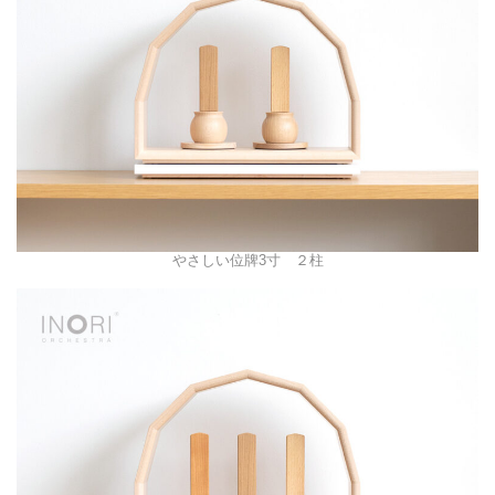
やさしい位牌3寸 ２柱