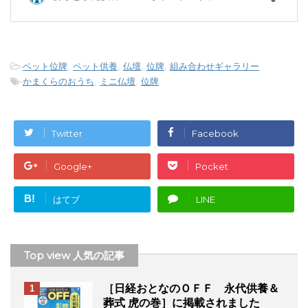
-
ペット位牌
,
ペット供養
,
仏壇
,
位牌
,
組み合わせギャラリー
-
かまくらのおうち
,
ミニ仏壇
,
位牌
Twitter
Facebook
Google+
Pocket
B!
はてブ
LINE
Top view 人気の記事
［日経おとなのＯＦＦ 永代供養＆
1
葬式 虎の巻］に掲載されました