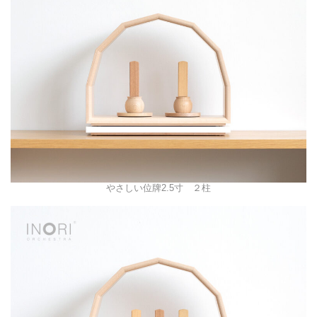
やさしい位牌2.5寸 ２柱