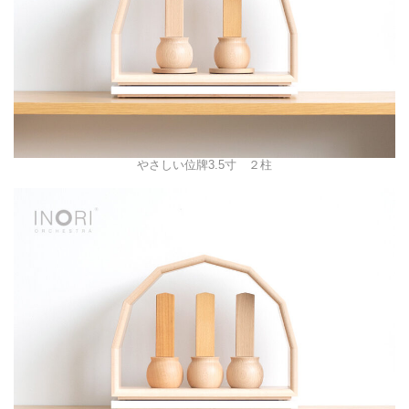
やさしい位牌3.5寸 ２柱