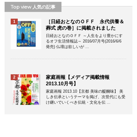
Top view 人気の記事
［日経おとなのＯＦＦ 永代供養＆
1
葬式 虎の巻］に掲載されました
日経おとなのＯＦＦ ～人生をより豊かにす
るオフ生活情報誌～ 2016/07月号(2016/6/6
発売) 仏壇は欲しいが ...
家庭画報【メディア掲載情報
2
2013.10月号】
家庭画報 2013.10【京都 美味の醍醐味】 美
しき伝承というテーマを掲げ、次世代にも受
け継いでいくべき伝統・文化を伝 ...