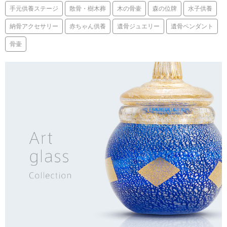
手元供養ステージ
散骨・樹木葬
木の骨壷
森の位牌
水子供養
納骨アクセサリー
赤ちゃん供養
遺骨ジュエリー
遺骨ペンダント
骨壷