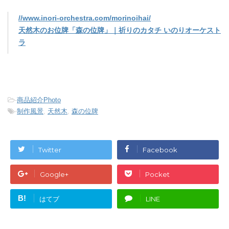
//www.inori-orchestra.com/morinoihai/
天然木のお位牌「森の位牌」｜祈りのカタチ いのりオーケスト
ラ
-
商品紹介Photo
-
制作風景
,
天然木
,
森の位牌
Twitter
Facebook
Google+
Pocket
B!
はてブ
LINE