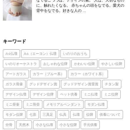
なでるこつつぼ、デザインの素。 人は、大切なもの
に、触れたくなる。 赤ちゃんの頭をなでる。愛犬の
背中をなでる。好きな人の ...
キーワード
A4仏壇
A4（エーヨン）仏壇
いのりのおうち
いのりオーケストラ
おしゃれな位牌
かわいい位牌
やさしい位牌
アートガラス
カラー（ブルー系）
カラー（ホワイト系）
ガラス骨壷
グッドデザイン賞
グッドデザイン賞受賞
チタン製
デザイン仏壇
デザイン位牌
ペット供養
ミニ仏壇
ミニ位牌
ミニ骨壷
ミニ骨壺
メモリアルペンダント
モダン仏壇
モダン位牌
七音
三具足
仏具
仏壇
位牌
供養について
分骨
天然木
小さな仏壇
小さな位牌
手元供養