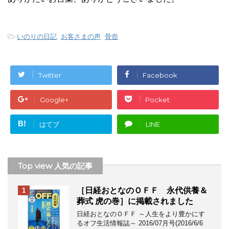
-
いのりの日記
,
お客さまの声
,
骨壺
Twitter
Facebook
Google+
Pocket
B!
はてブ
LINE
Top view 人気の記事
［日経おとなのＯＦＦ 永代供養＆
1
葬式 虎の巻］に掲載されました
日経おとなのＯＦＦ ～人生をより豊かにす
るオフ生活情報誌～ 2016/07月号(2016/6/6