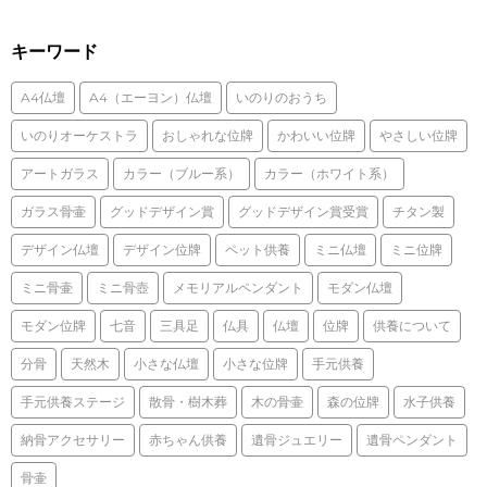
キーワード
A4仏壇
A4（エーヨン）仏壇
いのりのおうち
いのりオーケストラ
おしゃれな位牌
かわいい位牌
やさしい位牌
アートガラス
カラー（ブルー系）
カラー（ホワイト系）
ガラス骨壷
グッドデザイン賞
グッドデザイン賞受賞
チタン製
デザイン仏壇
デザイン位牌
ペット供養
ミニ仏壇
ミニ位牌
ミニ骨壷
ミニ骨壺
メモリアルペンダント
モダン仏壇
モダン位牌
七音
三具足
仏具
仏壇
位牌
供養について
分骨
天然木
小さな仏壇
小さな位牌
手元供養
手元供養ステージ
散骨・樹木葬
木の骨壷
森の位牌
水子供養
納骨アクセサリー
赤ちゃん供養
遺骨ジュエリー
遺骨ペンダント
骨壷