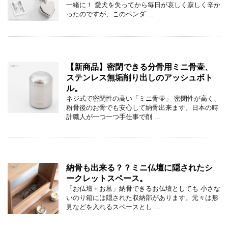
一緒に！ 愛犬を失ってから毎日が哀しく寂しく辛か
ったのですが、このペンダ ...
【新商品】密閉できる分骨用ミニ骨壷、
ステンレス無垢削り出しのアッシュボト
ル。
ネジ式で密閉性の高い「ミニ骨壷」 密閉性が高く、
粉骨後のお骨でも安心して納骨出来ます。日本の時
計職人が一つ一つ手仕事で削 ...
納骨も出来る？？ミニ仏壇に隠されたシ
ークレットスペース。
「お仏壇＋お墓」納骨できるお仏壇としても 小さな
いのり箱には隠された収納部があります。元々は形
見などを入れるスペースとし ...