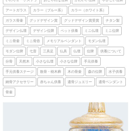
アートガラス
カラー（ブルー系）
カラー（ホワイト系）
ガラス骨壷
グッドデザイン賞
グッドデザイン賞受賞
チタン製
デザイン仏壇
デザイン位牌
ペット供養
ミニ仏壇
ミニ位牌
ミニ骨壷
ミニ骨壺
メモリアルペンダント
モダン仏壇
モダン位牌
七音
三具足
仏具
仏壇
位牌
供養について
分骨
天然木
小さな仏壇
小さな位牌
手元供養
手元供養ステージ
散骨・樹木葬
木の骨壷
森の位牌
水子供養
納骨アクセサリー
赤ちゃん供養
遺骨ジュエリー
遺骨ペンダント
骨壷