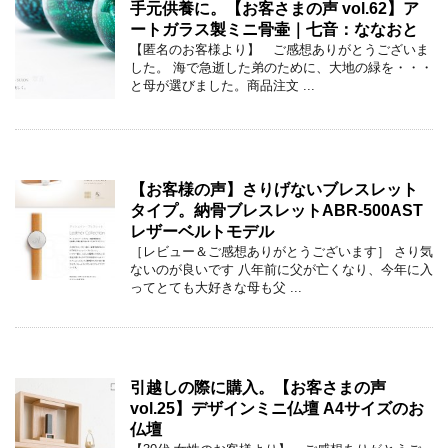
手元供養に。【お客さまの声 vol.62】ア
ートガラス製ミニ骨壷｜七音：ななおと
【匿名のお客様より】 ご感想ありがとうございま
した。 海で急逝した弟のために、大地の緑を・・・
と母が選びました。商品注文 ...
【お客様の声】さりげないブレスレット
タイプ。納骨ブレスレットABR-500AST
レザーベルトモデル
［レビュー＆ご感想ありがとうございます］ さり気
ないのが良いです 八年前に父が亡くなり、今年に入
ってとても大好きな母も父 ...
引越しの際に購入。【お客さまの声
vol.25】デザインミニ仏壇 A4サイズのお
仏壇