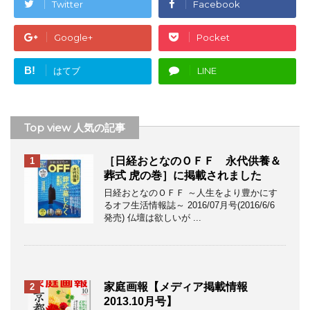
Twitter
Facebook
Google+
Pocket
B!
はてブ
LINE
Top view 人気の記事
［日経おとなのＯＦＦ 永代供養＆
1
葬式 虎の巻］に掲載されました
日経おとなのＯＦＦ ～人生をより豊かにす
るオフ生活情報誌～ 2016/07月号(2016/6/6
発売) 仏壇は欲しいが ...
家庭画報【メディア掲載情報
2
2013.10月号】