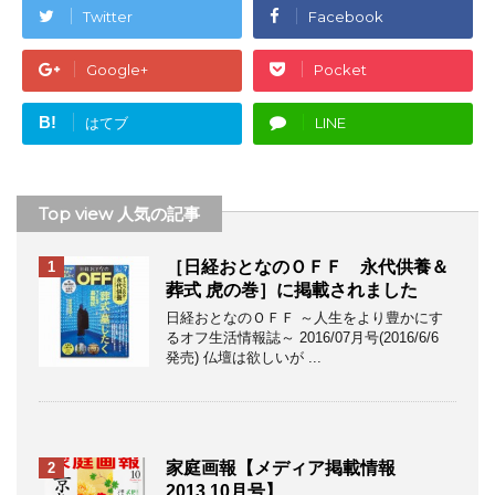
Twitter
Facebook
Google+
Pocket
B!
はてブ
LINE
Top view 人気の記事
［日経おとなのＯＦＦ 永代供養＆
1
葬式 虎の巻］に掲載されました
日経おとなのＯＦＦ ～人生をより豊かにす
るオフ生活情報誌～ 2016/07月号(2016/6/6
発売) 仏壇は欲しいが ...
家庭画報【メディア掲載情報
2
2013.10月号】