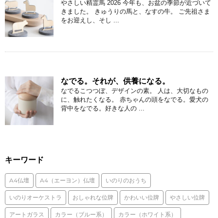
やさしい精霊馬 2026 今年も、お盆の季節が近づいて
きました。 きゅうりの馬と、なすの牛。 ご先祖さま
をお迎えし、そし ...
なでる。それが、供養になる。
なでるこつつぼ、デザインの素。 人は、大切なもの
に、触れたくなる。 赤ちゃんの頭をなでる。愛犬の
背中をなでる。好きな人の ...
キーワード
A4仏壇
A4（エーヨン）仏壇
いのりのおうち
いのりオーケストラ
おしゃれな位牌
かわいい位牌
やさしい位牌
アートガラス
カラー（ブルー系）
カラー（ホワイト系）