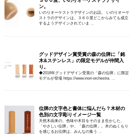
３６０度、いのりオーケストラデザイ
ン。
いのりオーケストラデザインのお話。 いのりオーケ
ストラのデザインは、３６０度どこからみても成立
するようデザインされていま ...
グッドデザイン賞受賞の森の位牌に「銘
木&ステンレス」の限定モデルが仲間入
り。
◆2018年グッドデザイン受賞の「森の位牌」に限定
モデルが登場 https://www.inori-orchestra. ...
位牌の文字色と書体に悩んだら？木材の
色別の文字彫りイメージ一覧
天然木由来の、色味や木目をそのまま生かした、
「やさしい位牌」や、「森の位牌」。木のぬくもり
を感じるお位牌は、みんなの集う ...