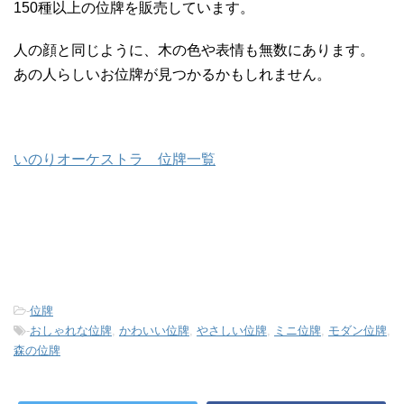
150種以上の位牌を販売しています。
人の顔と同じように、木の色や表情も無数にあります。
あの人らしいお位牌が見つかるかもしれません。
いのりオーケストラ 位牌一覧
-
位牌
-
おしゃれな位牌
,
かわいい位牌
,
やさしい位牌
,
ミニ位牌
,
モダン位牌
,
森の位牌