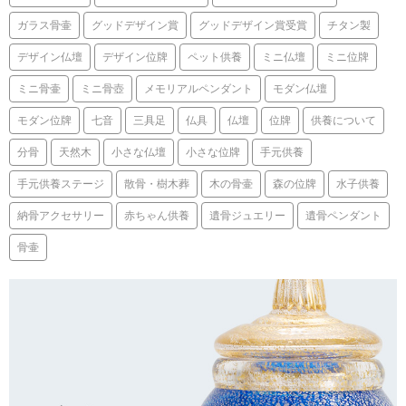
ガラス骨壷
グッドデザイン賞
グッドデザイン賞受賞
チタン製
デザイン仏壇
デザイン位牌
ペット供養
ミニ仏壇
ミニ位牌
ミニ骨壷
ミニ骨壺
メモリアルペンダント
モダン仏壇
モダン位牌
七音
三具足
仏具
仏壇
位牌
供養について
分骨
天然木
小さな仏壇
小さな位牌
手元供養
手元供養ステージ
散骨・樹木葬
木の骨壷
森の位牌
水子供養
納骨アクセサリー
赤ちゃん供養
遺骨ジュエリー
遺骨ペンダント
骨壷