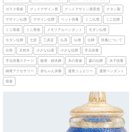
ガラス骨壷
グッドデザイン賞
グッドデザイン賞受賞
チタン製
デザイン仏壇
デザイン位牌
ペット供養
ミニ仏壇
ミニ位牌
ミニ骨壷
ミニ骨壺
メモリアルペンダント
モダン仏壇
モダン位牌
七音
三具足
仏具
仏壇
位牌
供養について
分骨
天然木
小さな仏壇
小さな位牌
手元供養
手元供養ステージ
散骨・樹木葬
木の骨壷
森の位牌
水子供養
納骨アクセサリー
赤ちゃん供養
遺骨ジュエリー
遺骨ペンダント
骨壷