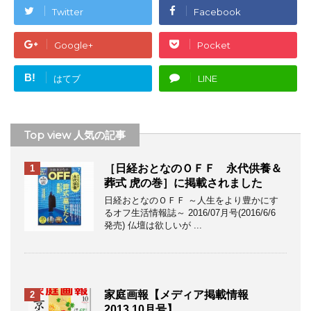
Twitter
Facebook
Google+
Pocket
B!
はてブ
LINE
Top view 人気の記事
［日経おとなのＯＦＦ 永代供養＆
1
葬式 虎の巻］に掲載されました
日経おとなのＯＦＦ ～人生をより豊かにす
るオフ生活情報誌～ 2016/07月号(2016/6/6
発売) 仏壇は欲しいが ...
家庭画報【メディア掲載情報
2
2013.10月号】