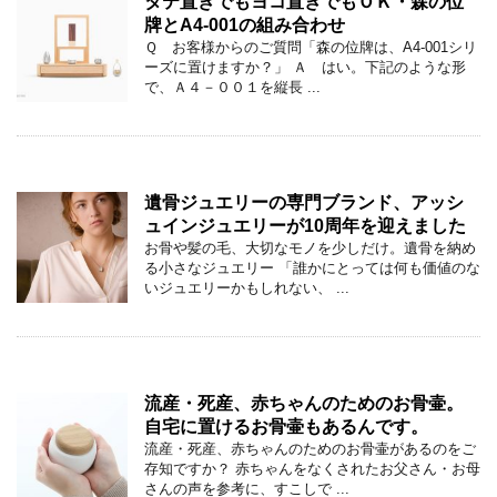
タテ置きでもヨコ置きでもＯＫ・森の位
牌とA4-001の組み合わせ
Ｑ お客様からのご質問「森の位牌は、A4-001シリ
ーズに置けますか？」 Ａ はい。下記のような形
で、Ａ４－００１を縦長 ...
遺骨ジュエリーの専門ブランド、アッシ
ュインジュエリーが10周年を迎えました
お骨や髪の毛、大切なモノを少しだけ。遺骨を納め
る小さなジュエリー 「誰かにとっては何も価値のな
いジュエリーかもしれない、 ...
流産・死産、赤ちゃんのためのお骨壷。
自宅に置けるお骨壷もあるんです。
流産・死産、赤ちゃんのためのお骨壷があるのをご
存知ですか？ 赤ちゃんをなくされたお父さん・お母
さんの声を参考に、すこしで ...