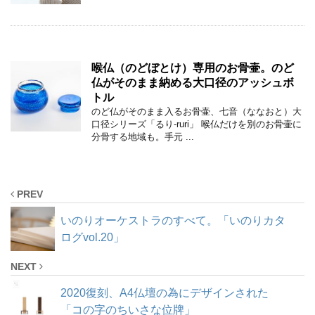
喉仏（のどぼとけ）専用のお骨壷。のど
仏がそのまま納める大口径のアッシュボ
トル
のど仏がそのまま入るお骨壷、七音（ななおと）大
口径シリーズ「るり-ruri」 喉仏だけを別のお骨壷に
分骨する地域も。手元 ...
PREV
いのりオーケストラのすべて。「いのりカタ
ログvol.20」
NEXT
2020復刻、A4仏壇の為にデザインされた
「コの字のちいさな位牌」