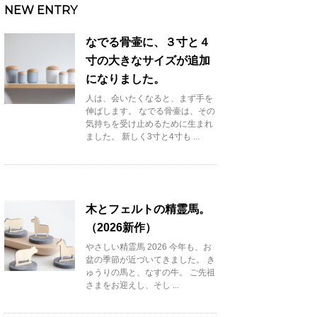
NEW ENTRY
なでる骨壷に、３寸と４
寸の大きなサイズが追加
になりました。
人は、会いたくなると、まず手を
伸ばします。 なでる骨壷は、その
気持ちを受け止めるために生まれ
ました。 新しく3寸と4寸も ...
木とフェルトの精霊馬。
（2026新作）
やさしい精霊馬 2026 今年も、お
盆の季節が近づいてきました。 き
ゅうりの馬と、なすの牛。 ご先祖
さまをお迎えし、そし ...