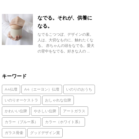
なでる。それが、供養に
なる。
なでるこつつぼ、デザインの素。
人は、大切なものに、触れたくな
る。 赤ちゃんの頭をなでる。愛犬
の背中をなでる。好きな人の ...
キーワード
A4仏壇
A4（エーヨン）仏壇
いのりのおうち
いのりオーケストラ
おしゃれな位牌
かわいい位牌
やさしい位牌
アートガラス
カラー（ブルー系）
カラー（ホワイト系）
ガラス骨壷
グッドデザイン賞