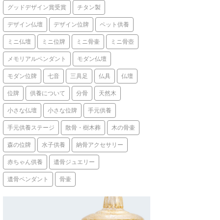
グッドデザイン賞受賞
チタン製
デザイン仏壇
デザイン位牌
ペット供養
ミニ仏壇
ミニ位牌
ミニ骨壷
ミニ骨壺
メモリアルペンダント
モダン仏壇
モダン位牌
七音
三具足
仏具
仏壇
位牌
供養について
分骨
天然木
小さな仏壇
小さな位牌
手元供養
手元供養ステージ
散骨・樹木葬
木の骨壷
森の位牌
水子供養
納骨アクセサリー
赤ちゃん供養
遺骨ジュエリー
遺骨ペンダント
骨壷