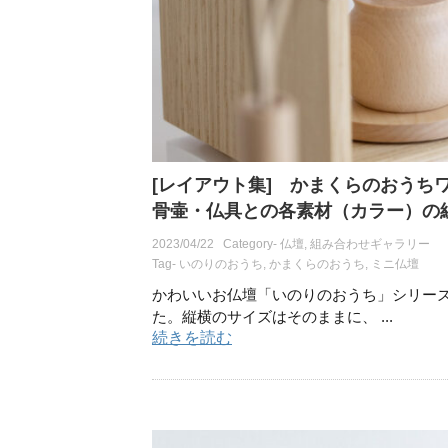
[レイアウト集] かまくらのおうちワ
骨壷・仏具との各素材（カラー）の
2023/04/22
Category-
仏壇
,
組み合わせギャラリー
Tag-
いのりのおうち
,
かまくらのおうち
,
ミニ仏壇
かわいいお仏壇「いのりのおうち」シリー
た。縦横のサイズはそのままに、 ...
続きを読む