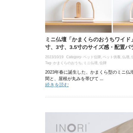
ミニ仏壇「かまくらのおうちワイド」
寸、3寸、3.5寸のサイズ感・配置バ
2023/10/19
Category-
ペット位牌
,
ペット供養
,
仏壇
,
Tag-
かまくらのおうち
,
ミニ仏壇
,
位牌
2023年春に誕生した、かまくら型のミニ仏
間と、屋根が丸みを帯びて ...
続きを読む