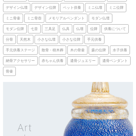
デザイン仏壇
デザイン位牌
ペット供養
ミニ仏壇
ミニ位牌
ミニ骨壷
ミニ骨壺
メモリアルペンダント
モダン仏壇
モダン位牌
七音
三具足
仏具
仏壇
位牌
供養について
分骨
天然木
小さな仏壇
小さな位牌
手元供養
手元供養ステージ
散骨・樹木葬
木の骨壷
森の位牌
水子供養
納骨アクセサリー
赤ちゃん供養
遺骨ジュエリー
遺骨ペンダント
骨壷