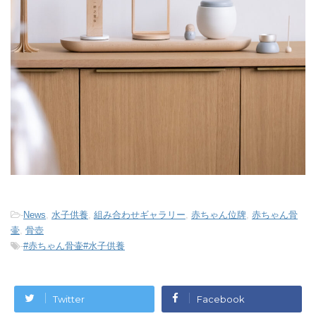
-
News
,
水子供養
,
組み合わせギャラリー
,
赤ちゃん位牌
,
赤ちゃん骨
壷
,
骨壺
-
#赤ちゃん骨壷#水子供養
Twitter
Facebook