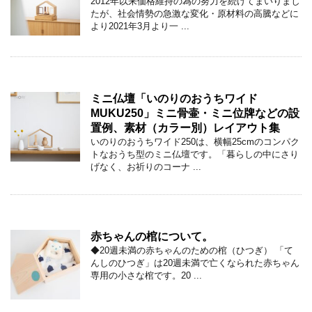
2012年以来価格維持の為の努力を続けてまいりまし
たが、社会情勢の急激な変化・原材料の高騰などに
より2021年3月より一 ...
ミニ仏壇「いのりのおうちワイド
MUKU250」ミニ骨壷・ミニ位牌などの設
置例、素材（カラー別）レイアウト集
いのりのおうちワイド250は、横幅25cmのコンパク
トなおうち型のミニ仏壇です。「暮らしの中にさり
げなく、お祈りのコーナ ...
赤ちゃんの棺について。
◆20週未満の赤ちゃんのための棺（ひつぎ） 「て
んしのひつぎ」は20週未満で亡くなられた赤ちゃん
専用の小さな棺です。20 ...