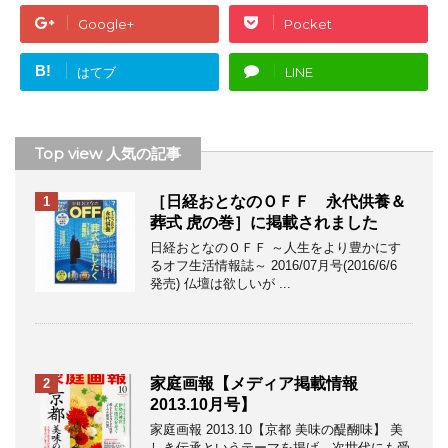
Google+
Pocket
B!
はてブ
LINE
Top view 人気の記事
［日経おとなのＯＦＦ 永代供養＆
1
葬式 虎の巻］に掲載されました
日経おとなのＯＦＦ ～人生をより豊かにす
るオフ生活情報誌～ 2016/07月号(2016/6/6
発売) 仏壇は欲しいが ...
家庭画報【メディア掲載情報
2
2013.10月号】
家庭画報 2013.10【京都 美味の醍醐味】 美
しき伝承というテーマを掲げ、次世代にも受